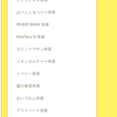
はーとふるつりー幸座
RIVER BANK 幸座
MeeToco N 幸座
モリノクマサン幸座
イオンカルチャー幸座
メイビ―幸座
森の食菜幸座
おいでわん幸座
プライベート幸座