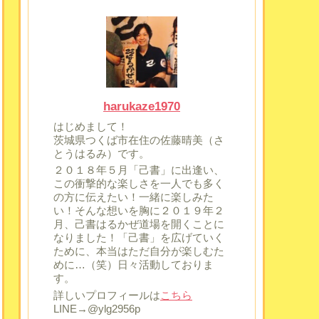
harukaze1970
はじめまして！
茨城県つくば市在住の佐藤晴美（さ
とうはるみ）です。
２０１８年５月「己書」に出逢い、
この衝撃的な楽しさを一人でも多く
の方に伝えたい！一緒に楽しみた
い！そんな想いを胸に２０１９年２
月、己書はるかぜ道場を開くことに
なりました！「己書」を広げていく
ために、本当はただ自分が楽しむた
めに…（笑）日々活動しておりま
す。
詳しいプロフィールは
こちら
LINE→@ylg2956p