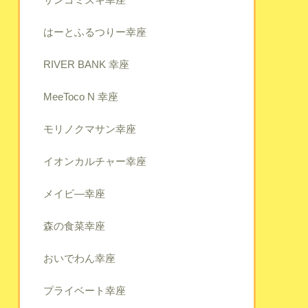
はーとふるつりー幸座
RIVER BANK 幸座
MeeToco N 幸座
モリノクマサン幸座
イオンカルチャー幸座
メイビ―幸座
森の食菜幸座
おいでわん幸座
プライベート幸座