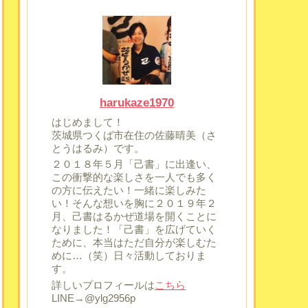
harukaze1970
はじめまして！
茨城県つくば市在住の佐藤晴美（さ
とうはるみ）です。
２０１８年５月「己書」に出逢い、
この衝撃的な楽しさを一人でも多く
の方に伝えたい！一緒に楽しみた
い！そんな想いを胸に２０１９年２
月、己書はるかぜ道場を開くことに
なりました！「己書」を広げていく
ために、本当はただ自分が楽しむた
めに…（笑）日々活動しておりま
す。
詳しいプロフィールは
こちら
LINE→@ylg2956p