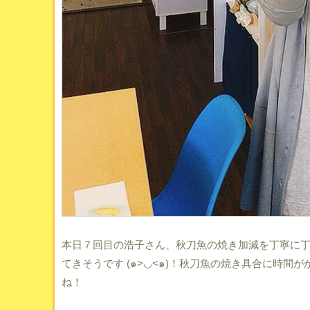
本日７回目の浩子さん、秋刀魚の焼き加減を丁寧に
てきそうです (๑>◡<๑)！秋刀魚の焼き具合に時
ね！