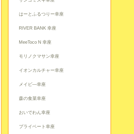
はーとふるつりー幸座
RIVER BANK 幸座
MeeToco N 幸座
モリノクマサン幸座
イオンカルチャー幸座
メイビ―幸座
森の食菜幸座
おいでわん幸座
プライベート幸座