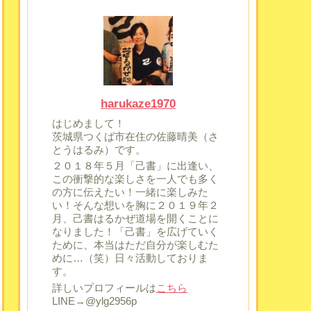
harukaze1970
はじめまして！
茨城県つくば市在住の佐藤晴美（さ
とうはるみ）です。
２０１８年５月「己書」に出逢い、
この衝撃的な楽しさを一人でも多く
の方に伝えたい！一緒に楽しみた
い！そんな想いを胸に２０１９年２
月、己書はるかぜ道場を開くことに
なりました！「己書」を広げていく
ために、本当はただ自分が楽しむた
めに…（笑）日々活動しておりま
す。
詳しいプロフィールは
こちら
LINE→@ylg2956p