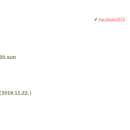
harukaze1970
0.sun
9.11.22.）