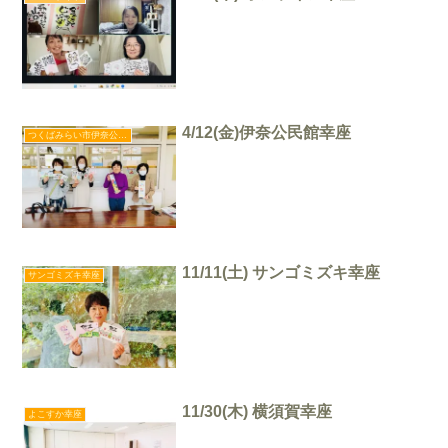
4/12(金)伊奈公民館幸座
つくばみらい市伊奈公民館幸座
11/11(土) サンゴミズキ幸座
サンゴミズキ幸座
11/30(木) 横須賀幸座
よこすか幸座