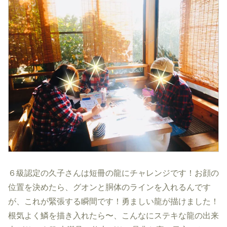
６級認定の久子さんは短冊の龍にチャレンジです！お顔の
位置を決めたら、グオンと胴体のラインを入れるんです
が、これが緊張する瞬間です！勇ましい龍が描けました！
根気よく鱗を描き入れたら〜、こんなにステキな龍の出来