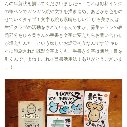
んの年賀状を描いてくださいました〜！これは顔料インク
の筆ペンでガシガシ絵や文字を描き進め、あとから色をの
せていくタイプ！文字も絵も素晴らしい♡ ひろ美さんは
生活クラブの活動をされているんですが、募集チラシの表
題部分をひろ美さんの手書き文字に変えたらお問い合わせ
が増えたんだ！という嬉しいお話♡そうなんです♡ キレ
イに印刷された既製文字よりも、手書き文字は断然！目を
引くんですよね！これぞ己書活用法！ありがとうございま
す！