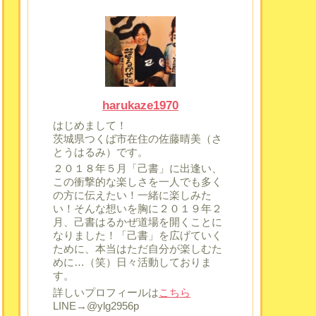
harukaze1970
はじめまして！
茨城県つくば市在住の佐藤晴美（さ
とうはるみ）です。
２０１８年５月「己書」に出逢い、
この衝撃的な楽しさを一人でも多く
の方に伝えたい！一緒に楽しみた
い！そんな想いを胸に２０１９年２
月、己書はるかぜ道場を開くことに
なりました！「己書」を広げていく
ために、本当はただ自分が楽しむた
めに…（笑）日々活動しておりま
す。
詳しいプロフィールは
こちら
LINE→@ylg2956p