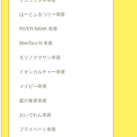
はーとふるつりー幸座
RIVER BANK 幸座
MeeToco N 幸座
モリノクマサン幸座
イオンカルチャー幸座
メイビ―幸座
森の食菜幸座
おいでわん幸座
プライベート幸座