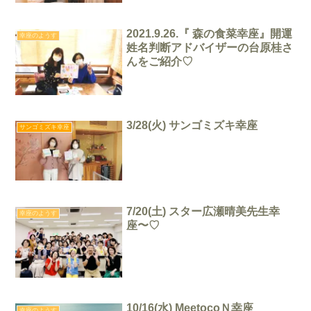
2021.9.26.『 森の食菜幸座』開運
幸座のようす
姓名判断アドバイザーの台原桂さ
んをご紹介♡
3/28(火) サンゴミズキ幸座
サンゴミズキ幸座
7/20(土) スター広瀬晴美先生幸
幸座のようす
座〜♡
10/16(水) MeetocoＮ幸座
幸座のようす