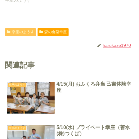
幸座のようす
幸座のようす
森の食菜幸座
harukaze1970
関連記事
4/15(月) おふくろ弁当 己書体験幸
幸座のようす
座
5/10(水) プライベート幸座（善水
幸座のようす
(株)つくば）