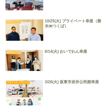
10/25(火) プライベート幸座（善
幸座のようす
水㈱つくば）
6/14(火) おいでわん幸座
幸座のようす
3/26(火) 坂東市岩井公民館幸座
坂東市岩井公民館幸座