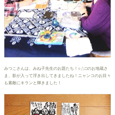
みつこさんは、みね子先生のお題たち！○△□のお地蔵さ
ま、影が入って浮き出してきましたね！ニャンコのお目々
も素敵にキランと輝きました！