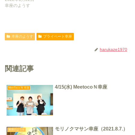
幸座のようす
幸座のようす
プライベート幸座
harukaze1970
関連記事
4/15(水) MeetocoＮ幸座
MeeToco N 幸座
モリノクマサン幸座（2021.8.7.）
幸座のようす