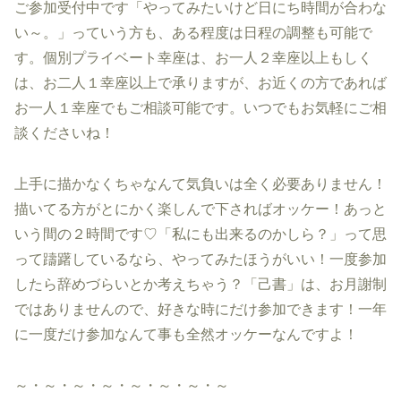
ご参加受付中です「やってみたいけど日にち時間が合わな
い～。」っていう方も、ある程度は日程の調整も可能で
す。個別プライベート幸座は、お一人２幸座以上もしく
は、お二人１幸座以上で承りますが、お近くの方であれば
お一人１幸座でもご相談可能です。いつでもお気軽にご相
談くださいね！
上手に描かなくちゃなんて気負いは全く必要ありません！
描いてる方がとにかく楽しんで下さればオッケー！あっと
いう間の２時間です♡「私にも出来るのかしら？」って思
って躊躇しているなら、やってみたほうがいい！一度参加
したら辞めづらいとか考えちゃう？「己書」は、お月謝制
ではありませんので、好きな時にだけ参加できます！一年
に一度だけ参加なんて事も全然オッケーなんですよ！
～・～・～・～・～・～・～・～