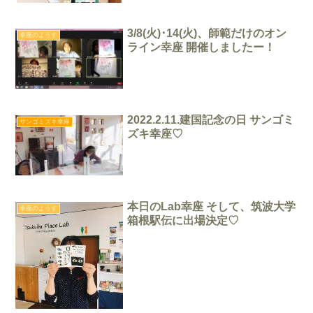
3/8(火)･14(火)、師範だけのオン
幸座のようす
ライン幸座 開催しましたー！
2022.2.11.建国記念の日 サンゴミ
サンゴミズキ幸座
ズキ幸座♡
本日のLab幸座 そして、筑波大学
幸座のようす
箱根駅伝に出場決定♡