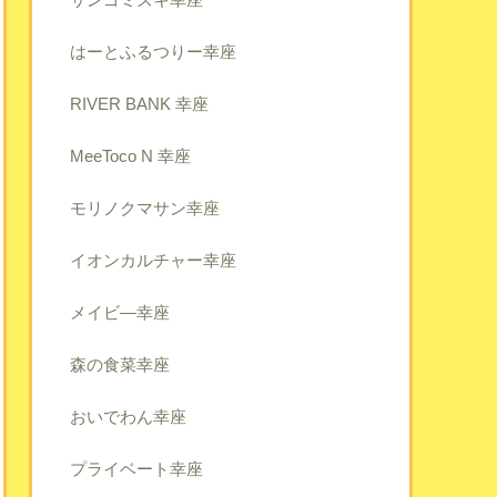
はーとふるつりー幸座
RIVER BANK 幸座
MeeToco N 幸座
モリノクマサン幸座
イオンカルチャー幸座
メイビ―幸座
森の食菜幸座
おいでわん幸座
プライベート幸座