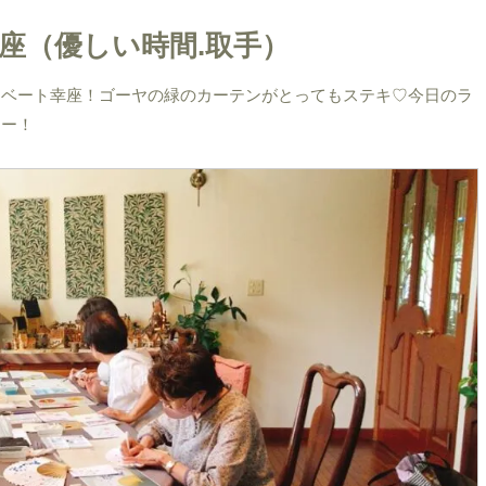
ート幸座（優しい時間.取手）
イベート幸座！ゴーヤの緑のカーテンがとってもステキ♡今日のラ
たー！