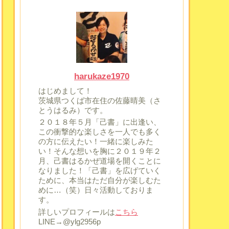
harukaze1970
はじめまして！
茨城県つくば市在住の佐藤晴美（さ
とうはるみ）です。
２０１８年５月「己書」に出逢い、
この衝撃的な楽しさを一人でも多く
の方に伝えたい！一緒に楽しみた
い！そんな想いを胸に２０１９年２
月、己書はるかぜ道場を開くことに
なりました！「己書」を広げていく
ために、本当はただ自分が楽しむた
めに…（笑）日々活動しておりま
す。
詳しいプロフィールは
こちら
LINE→@ylg2956p