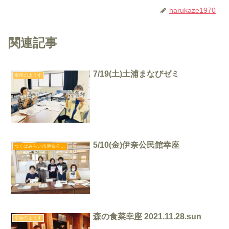
harukaze1970
関連記事
7/19(土)土浦まなびゼミ
幸座のようす
5/10(金)伊奈公民館幸座
つくばみらい市伊奈公民館幸座
森の食菜幸座 2021.11.28.sun
幸座のようす