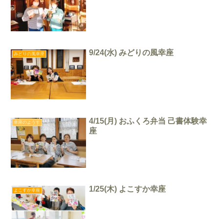
9/24(水) みどりの風幸座
みどりの風幸座
4/15(月) おふくろ弁当 己書体験幸
幸座のようす
座
1/25(木) よこすか幸座
よこすか幸座