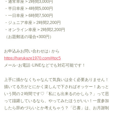
・通常幸座 > 2時間3,000円
・半日幸座 > 4時間5,000円
・一日幸座 > 6時間7,500円
・ジュニア幸座＞2時間2,200円
・オンライン幸座 > 2時間2,200円
（お題郵送の場合+300円）
お申込みお問い合わせは↓ から
https://harukaze1970.com/#toc5
メール･お電話･LINEなどでも対応可能です！
上手に描かなくちゃなんて気負いは全く必要ありません！
描いてる方がとにかく楽しんで下さればオッケー！あっと
いう間の２時間です♡「私にも出来るのかしら？」って思
って躊躇しているなら、やってみたほうがいい！一度参加
したら辞めづらいとか考えちゃう？「己書」は、お月謝制