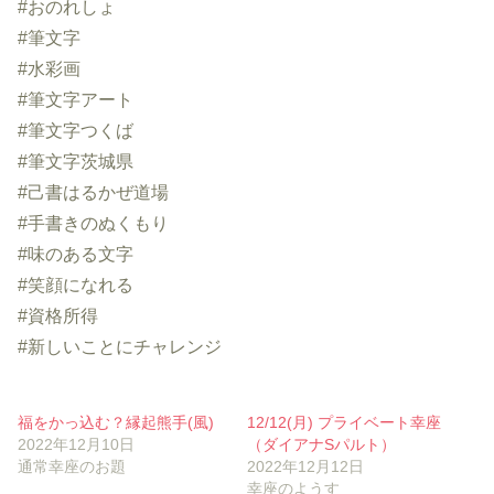
#おのれしょ
#筆文字
#水彩画
#筆文字アート
#筆文字つくば
#筆文字茨城県
#己書はるかぜ道場
#手書きのぬくもり
#味のある文字
#笑顔になれる
#資格所得
#新しいことにチャレンジ
福をかっ込む？縁起熊手(風)
12/12(月) プライベート幸座
2022年12月10日
（ダイアナSパルト）
通常幸座のお題
2022年12月12日
幸座のようす