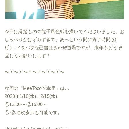
今日は縁起ものの熊手風色紙を描いてくださいました。お
しゃべりがはずみすぎて、あっという間に終了時間 ∑(ﾟ
Дﾟ)！ドタバタな己書はるかぜ道場ですが、来年もどうぞ
宜しくお願いします！
〜＊〜＊〜＊〜＊〜＊〜＊〜
次回の『MeeTocoＮ幸座』は…
2023年1/18(水)、2/15(水)
①13:00〜 ②15:00～
①.②.連続参加も可能です。
その他スケジュールは ↓ から！