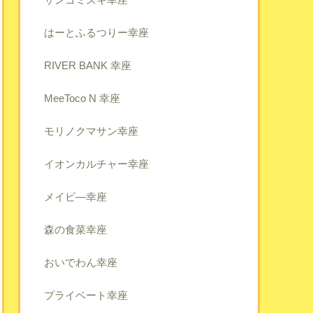
はーとふるつりー幸座
RIVER BANK 幸座
MeeToco N 幸座
モリノクマサン幸座
イオンカルチャー幸座
メイビ―幸座
森の食菜幸座
おいでわん幸座
プライベート幸座