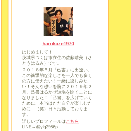
harukaze1970
はじめまして！
茨城県つくば市在住の佐藤晴美（さ
とうはるみ）です。
２０１８年５月「己書」に出逢い、
この衝撃的な楽しさを一人でも多く
の方に伝えたい！一緒に楽しみた
い！そんな想いを胸に２０１９年２
月、己書はるかぜ道場を開くことに
なりました！「己書」を広げていく
ために、本当はただ自分が楽しむた
めに…（笑）日々活動しておりま
す。
詳しいプロフィールは
こちら
LINE→@ylg2956p