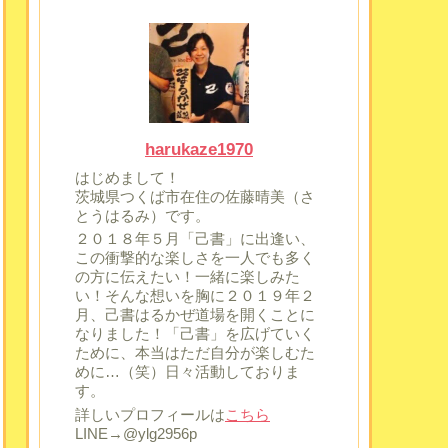
harukaze1970
はじめまして！
茨城県つくば市在住の佐藤晴美（さ
とうはるみ）です。
２０１８年５月「己書」に出逢い、
この衝撃的な楽しさを一人でも多く
の方に伝えたい！一緒に楽しみた
い！そんな想いを胸に２０１９年２
月、己書はるかぜ道場を開くことに
なりました！「己書」を広げていく
ために、本当はただ自分が楽しむた
めに…（笑）日々活動しておりま
す。
詳しいプロフィールは
こちら
LINE→@ylg2956p