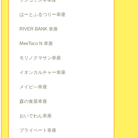
はーとふるつりー幸座
RIVER BANK 幸座
MeeToco N 幸座
モリノクマサン幸座
イオンカルチャー幸座
メイビ―幸座
森の食菜幸座
おいでわん幸座
プライベート幸座