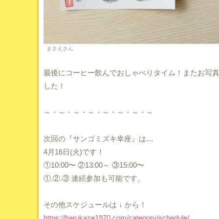
まさえさん
最後にコーヒー飲んでおしゃべりタイム！またお写
した！
～・～・～・～・～・～・～・～
次回の『サンゴミズキ幸座』は…
4月16日(火)です！
①10:00〜 ②13:00～ ③15:00〜
①.②.③ 連続参加も可能です。
その他スケジュールは ↓ から！
https://harukaze1970.com/category/schedule/