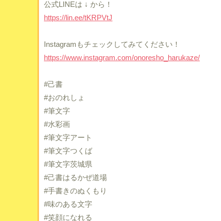
公式LINEは ↓ から！
https://lin.ee/tKRPVtJ
Instagramもチェックしてみてください！
https://www.instagram.com/onoresho_harukaze/
#己書
#おのれしょ
#筆文字
#水彩画
#筆文字アート
#筆文字つくば
#筆文字茨城県
#己書はるかぜ道場
#手書きのぬくもり
#味のある文字
#笑顔になれる