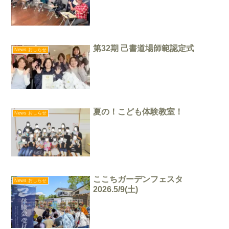
第32期 己書道場師範認定式
News おしらせ
夏の！こども体験教室！
News おしらせ
ここちガーデンフェスタ
News おしらせ
2026.5/9(土)