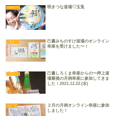
明きつな道場♡玉兎
己書修行中
己書みちのすけ道場のオンライン
己書修行中
幸座を受けました〜！
己書しろくま幸座からの〜押上道
己書修行中
場最後の月例幸座に参加してきま
した！2021.12.22.(水)
２月の月例オンライン幸座に参加
作品一覧
しました！