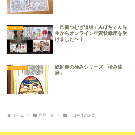
「己書つむぎ道場」みほちゃん先
己書修行中
生からオンライン年賀状幸座を受
けました〜！
総師範の極みシリーズ「極み達
一日幸座のお題
磨」
ホーム
作品一覧
一日幸座のお題