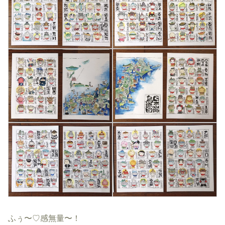
ふぅ〜♡感無量〜！