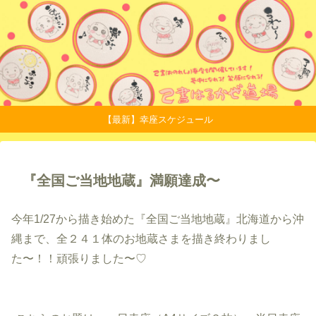
【最新】幸座スケジュール
『全国ご当地地蔵』満願達成〜
今年1/27から描き始めた『全国ご当地地蔵』北海道から沖
縄まで、全２４１体のお地蔵さまを描き終わりまし
た〜！！頑張りました〜♡