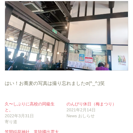
はい！お蕎麦の写真は撮り忘れましたσ(^_^;)笑
久〜しぶりに高校の同級生
のんびり休日（梅まつり）
と。
2021年2月14日
2022年3月31日
News おしらせ
寄り道
笠間稲荷神社、常陸國出雲大