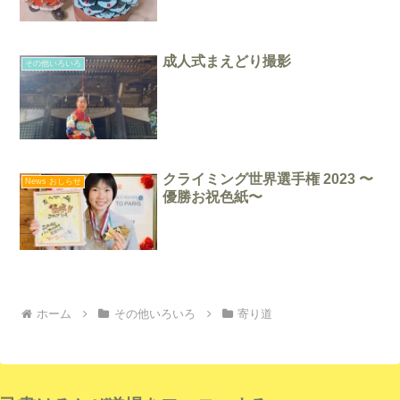
成人式まえどり撮影
その他いろいろ
クライミング世界選手権 2023 〜
News おしらせ
優勝お祝色紙〜
ホーム
その他いろいろ
寄り道