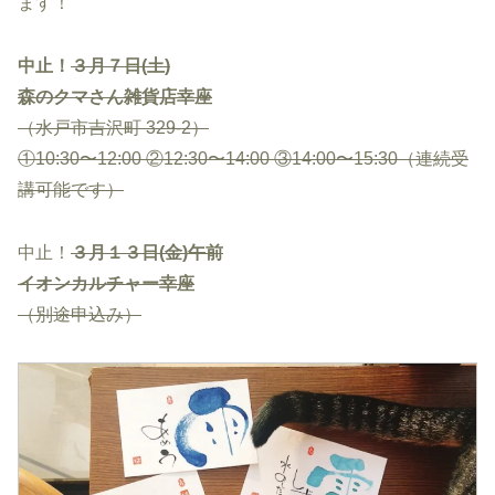
ます！
中止！
３月７日
(
土
)
森のクマさん雑貨店幸座
（水戸市吉沢町
329-2
）
①
10:30
〜
12:00
②
12:30
〜
14:00
③
14:00
〜
15:30
（連続受
講可能です）
中止！
３月１３日(金)午前
イオンカルチャー幸座
（別途申込み）