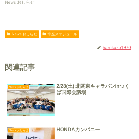
News おしらせ
News おしらせ
幸座スケジュール
harukaze1970
関連記事
2/28(土) 北関東キャラバンinつく
News おしらせ
ば国際会議場
HONDAカンパニー
News おしらせ