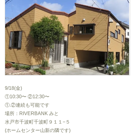
9/18(金)
①10:30〜 ②12:30〜
①.②連続も可能です
場所：RIVERBANK みと
水戸市千波町千波町９１１−５
(ホームセンター山新の隣です)