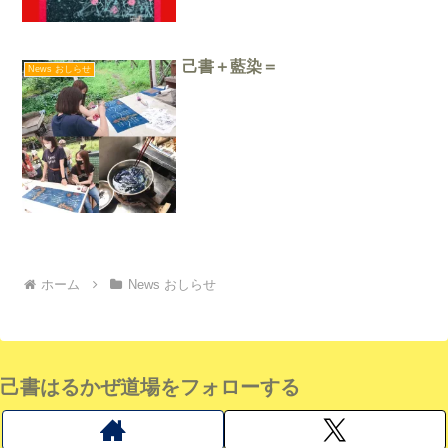
己書＋藍染＝
News おしらせ
ホーム
News おしらせ
己書はるかぜ道場をフォローする