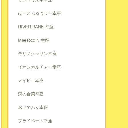
はーとふるつりー幸座
RIVER BANK 幸座
MeeToco N 幸座
モリノクマサン幸座
イオンカルチャー幸座
メイビ―幸座
森の食菜幸座
おいでわん幸座
プライベート幸座