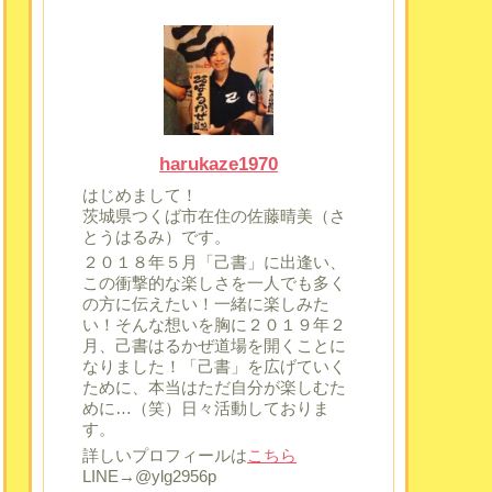
harukaze1970
はじめまして！
茨城県つくば市在住の佐藤晴美（さ
とうはるみ）です。
２０１８年５月「己書」に出逢い、
この衝撃的な楽しさを一人でも多く
の方に伝えたい！一緒に楽しみた
い！そんな想いを胸に２０１９年２
月、己書はるかぜ道場を開くことに
なりました！「己書」を広げていく
ために、本当はただ自分が楽しむた
めに…（笑）日々活動しておりま
す。
詳しいプロフィールは
こちら
LINE→@ylg2956p