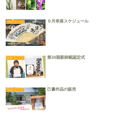
９月幸座スケジュール
News おしらせ
第34期新師範認定式
News おしらせ
己書作品の販売
News おしらせ