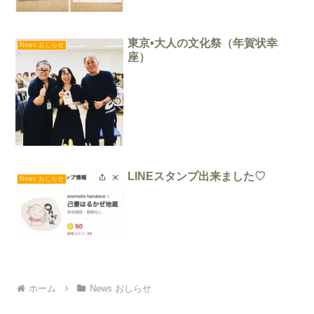
東京•大人の文化祭（年賀状幸
News おしらせ
座）
LINEスタンプ出来ました♡
News おしらせ
ホーム
News おしらせ