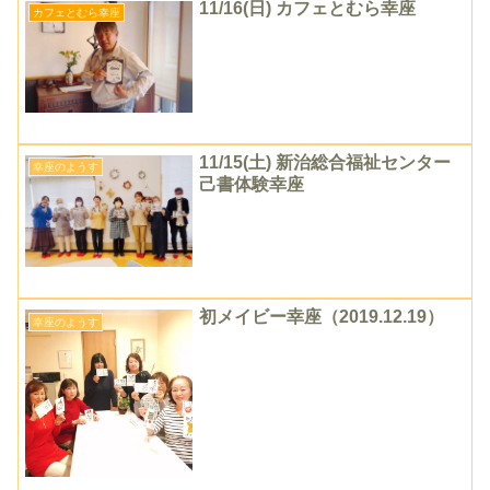
11/16(日) カフェとむら幸座
カフェとむら幸座
11/15(土) 新治総合福祉センター
幸座のようす
己書体験幸座
初メイビー幸座（2019.12.19）
幸座のようす