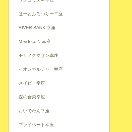
はーとふるつりー幸座
RIVER BANK 幸座
MeeToco N 幸座
モリノクマサン幸座
イオンカルチャー幸座
メイビ―幸座
森の食菜幸座
おいでわん幸座
プライベート幸座