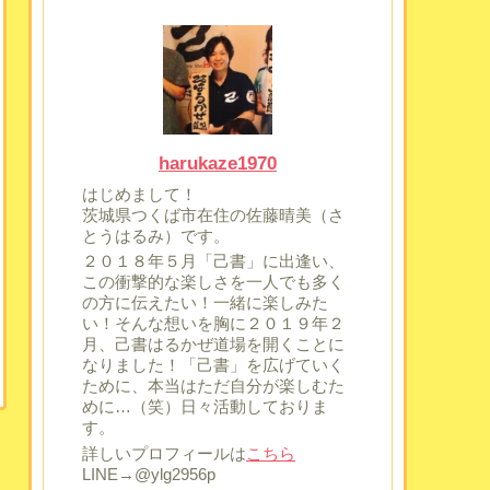
harukaze1970
はじめまして！
茨城県つくば市在住の佐藤晴美（さ
とうはるみ）です。
２０１８年５月「己書」に出逢い、
この衝撃的な楽しさを一人でも多く
の方に伝えたい！一緒に楽しみた
い！そんな想いを胸に２０１９年２
月、己書はるかぜ道場を開くことに
なりました！「己書」を広げていく
ために、本当はただ自分が楽しむた
めに…（笑）日々活動しておりま
す。
詳しいプロフィールは
こちら
LINE→@ylg2956p