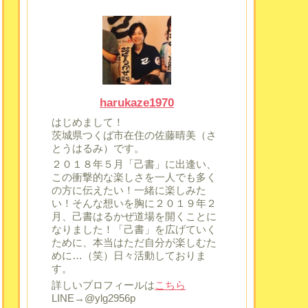
harukaze1970
はじめまして！
茨城県つくば市在住の佐藤晴美（さ
とうはるみ）です。
２０１８年５月「己書」に出逢い、
この衝撃的な楽しさを一人でも多く
の方に伝えたい！一緒に楽しみた
い！そんな想いを胸に２０１９年２
月、己書はるかぜ道場を開くことに
なりました！「己書」を広げていく
ために、本当はただ自分が楽しむた
めに…（笑）日々活動しておりま
す。
詳しいプロフィールは
こちら
LINE→@ylg2956p