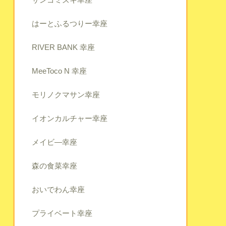
はーとふるつりー幸座
RIVER BANK 幸座
MeeToco N 幸座
モリノクマサン幸座
イオンカルチャー幸座
メイビ―幸座
森の食菜幸座
おいでわん幸座
プライベート幸座