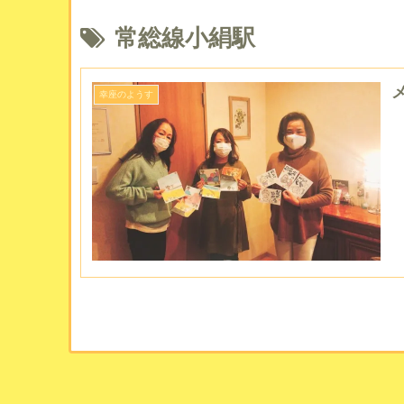
常総線小絹駅
メ
幸座のようす