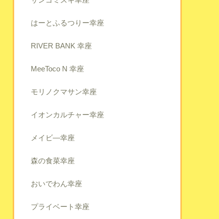
はーとふるつりー幸座
RIVER BANK 幸座
MeeToco N 幸座
モリノクマサン幸座
イオンカルチャー幸座
メイビ―幸座
森の食菜幸座
おいでわん幸座
プライベート幸座