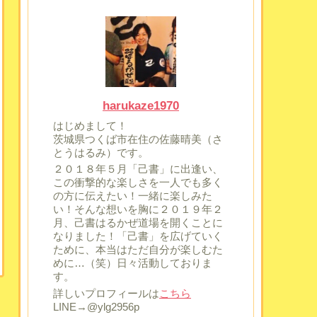
harukaze1970
はじめまして！
茨城県つくば市在住の佐藤晴美（さ
とうはるみ）です。
２０１８年５月「己書」に出逢い、
この衝撃的な楽しさを一人でも多く
の方に伝えたい！一緒に楽しみた
い！そんな想いを胸に２０１９年２
月、己書はるかぜ道場を開くことに
なりました！「己書」を広げていく
ために、本当はただ自分が楽しむた
めに…（笑）日々活動しておりま
す。
詳しいプロフィールは
こちら
LINE→@ylg2956p