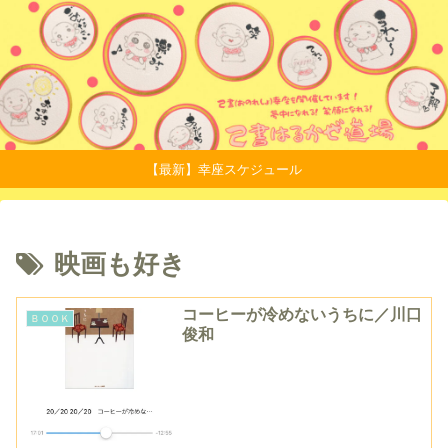
【最新】幸座スケジュール
映画も好き
コーヒーが冷めないうちに／川口
ＢＯＯＫ
俊和