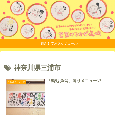
【最新】幸座スケジュール
神奈川県三浦市
「鮨処 魚音」飾りメニュー♡
News おしらせ