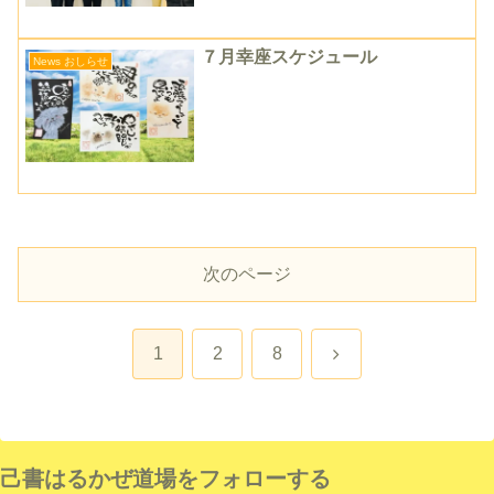
７月幸座スケジュール
News おしらせ
次のページ
次
1
2
8
へ
己書はるかぜ道場をフォローする