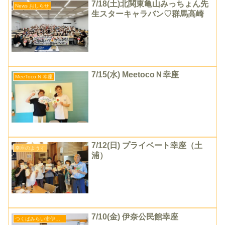
7/18(土)北関東亀山みっちょん先
News おしらせ
生スターキャラバン♡群馬高崎
7/15(水) MeetocoＮ幸座
MeeToco N 幸座
7/12(日) プライベート幸座（土
幸座のようす
浦）
7/10(金) 伊奈公民館幸座
つくばみらい市伊奈公民館幸座