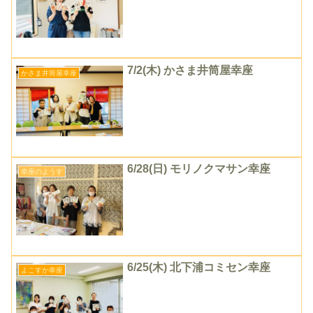
7/2(木) かさま井筒屋幸座
かさま井筒屋幸座
6/28(日) モリノクマサン幸座
幸座のようす
6/25(木) 北下浦コミセン幸座
よこすか幸座