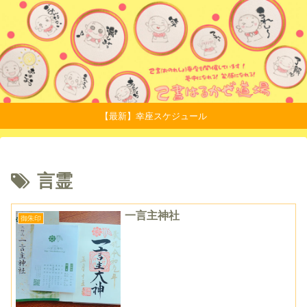
【最新】幸座スケジュール
言霊
一言主神社
御朱印