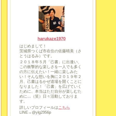
harukaze1970
はじめまして！
茨城県つくば市在住の佐藤晴美（さ
とうはるみ）です。
２０１８年５月「己書」に出逢い、
この衝撃的な楽しさを一人でも多く
の方に伝えたい！一緒に楽しみた
い！そんな想いを胸に２０１９年２
月、己書はるかぜ道場を開くことに
なりました！「己書」を広げていく
ために、本当はただ自分が楽しむた
めに…（笑）日々活動しておりま
す。
詳しいプロフィールは
こちら
LINE→@ylg2956p