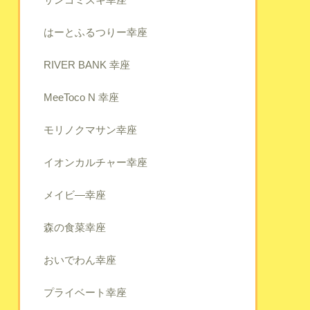
はーとふるつりー幸座
RIVER BANK 幸座
MeeToco N 幸座
モリノクマサン幸座
イオンカルチャー幸座
メイビ―幸座
森の食菜幸座
おいでわん幸座
プライベート幸座