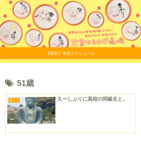
【最新】幸座スケジュール
51歳
久〜しぶりに高校の同級生と。
寄り道