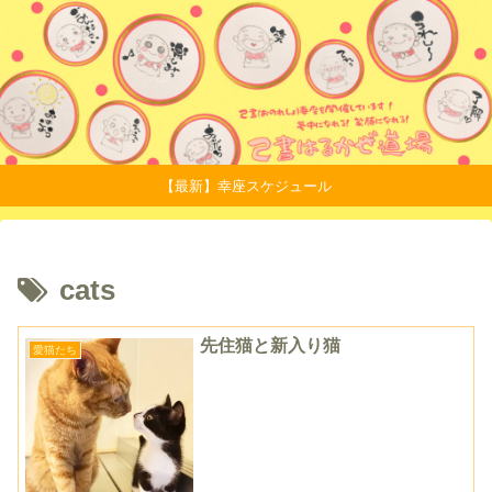
【最新】幸座スケジュール
cats
先住猫と新入り猫
愛猫たち