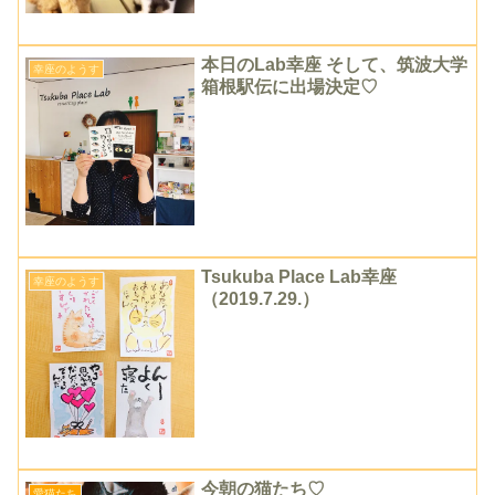
本日のLab幸座 そして、筑波大学
幸座のようす
箱根駅伝に出場決定♡
Tsukuba Place Lab幸座
幸座のようす
（2019.7.29.）
今朝の猫たち♡
愛猫たち