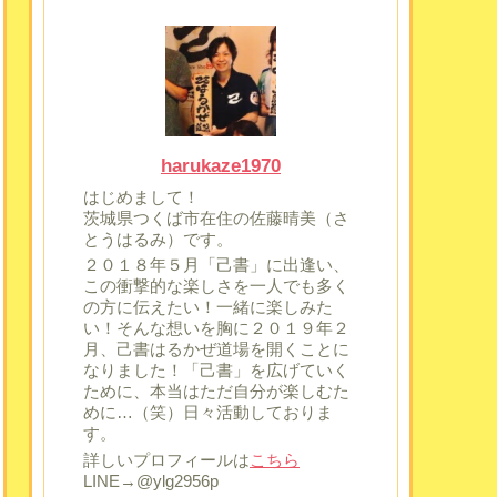
harukaze1970
はじめまして！
茨城県つくば市在住の佐藤晴美（さ
とうはるみ）です。
２０１８年５月「己書」に出逢い、
この衝撃的な楽しさを一人でも多く
の方に伝えたい！一緒に楽しみた
い！そんな想いを胸に２０１９年２
月、己書はるかぜ道場を開くことに
なりました！「己書」を広げていく
ために、本当はただ自分が楽しむた
めに…（笑）日々活動しておりま
す。
詳しいプロフィールは
こちら
LINE→@ylg2956p