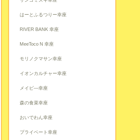
はーとふるつりー幸座
RIVER BANK 幸座
MeeToco N 幸座
モリノクマサン幸座
イオンカルチャー幸座
メイビ―幸座
森の食菜幸座
おいでわん幸座
プライベート幸座