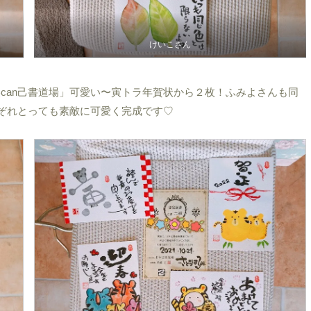
けいこさん
can己書道場」可愛い〜寅トラ年賀状から２枚！ふみよさんも同
れぞれとっても素敵に可愛く完成です♡