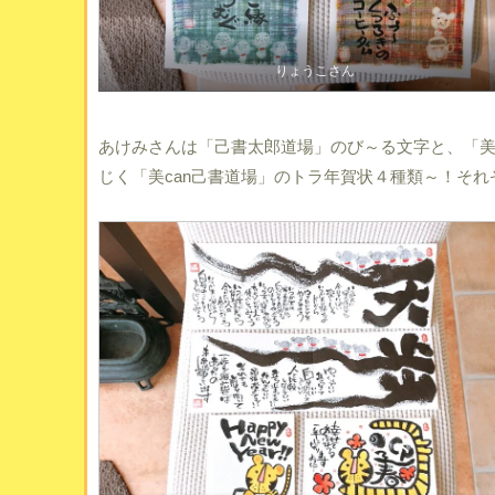
りょうこさん
あけみさんは「己書太郎道場」のび～る文字と、「美
じく「美can己書道場」のトラ年賀状４種類～！そ