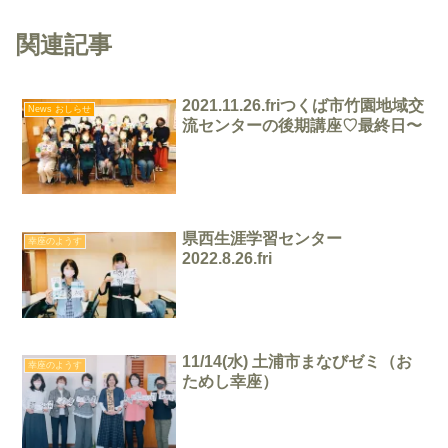
関連記事
2021.11.26.friつくば市竹園地域交
News おしらせ
流センターの後期講座♡最終日〜
県西生涯学習センター
幸座のようす
2022.8.26.fri
11/14(水) 土浦市まなびゼミ（お
幸座のようす
ためし幸座）