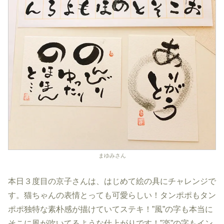
まゆみさん
本日３度目の京子さんは、はじめて絵の具にチャレンジで
す。猫ちゃんの表情とっても可愛らしい！タンポポもタン
ポポ独特な素朴感が描けていてステキ！”風”の字も本当に
そこに風が吹いてるような仕上がりです！”楽”の字もイン