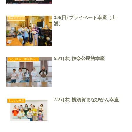
3/8(日) プライベート幸座（土
幸座のようす
浦）
5/21(木) 伊奈公民館幸座
つくばみらい市伊奈公民館幸座
7/27(木) 横須賀まなびかん幸座
よこすか幸座