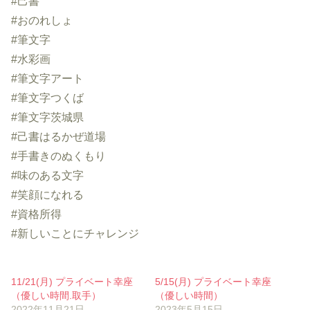
#己書
#おのれしょ
#筆文字
#水彩画
#筆文字アート
#筆文字つくば
#筆文字茨城県
#己書はるかぜ道場
#手書きのぬくもり
#味のある文字
#笑顔になれる
#資格所得
#新しいことにチャレンジ
11/21(月) プライベート幸座
5/15(月) プライベート幸座
（優しい時間.取手）
（優しい時間）
2022年11月21日
2023年5月15日