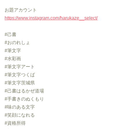
お題アカウント
https://www.instagram.com/harukaze__select/
#己書
#おのれしょ
#筆文字
#水彩画
#筆文字アート
#筆文字つくば
#筆文字茨城県
#己書はるかぜ道場
#手書きのぬくもり
#味のある文字
#笑顔になれる
#資格所得