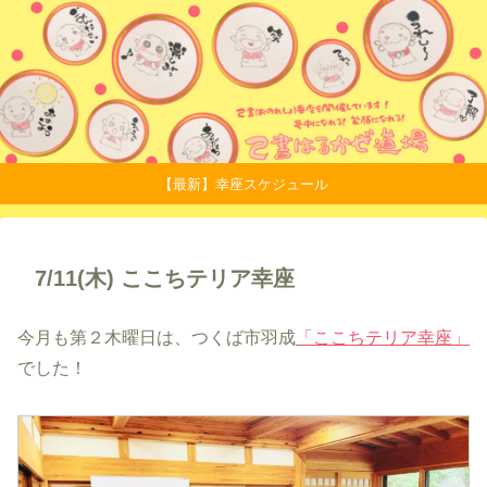
【最新】幸座スケジュール
7/11(木) ここちテリア幸座
今月も第２木曜日は、つくば市羽成
「ここちテリア幸座」
でした！