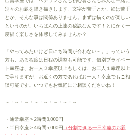
己書幸座では、ベテランさんも初心者さんもみんな一緒に
別々のお題を描き描きします。文字が苦手とか、絵は苦手
とか、そんな事は関係ありません。まずは描くのが楽しい
というのが、いちばんの上達の秘訣なんです！とにかく一
度描く楽しさを体感してみませんか？
「やってみたいけど日にち時間が合わない～。」っていう
方も、ある程度は日程の調整も可能です。個別プライベー
ト幸座は、お一人２幸座以上もしくは、お二人１幸座以上
で承りますが、お近くの方であればお一人１幸座でもご相
談可能です。いつでもお気軽にご相談くださいね！
～・～・～・～・～・～・～・～
・通常幸座 > 2時間3,000円
・半日幸座 > 4時間5,000円
（分割できる一日幸座のお題