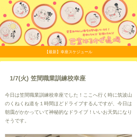
【最新】幸座スケジュール
1/7(火) 笠間職業訓練校幸座
今日は笠間職業訓練校幸座でした！ここへ行く時に筑波山
のくねくね道を１時間ほどドライブするんですが、今日は
朝靄がかかっていて神秘的なドライブ！いいお天気になり
そうです。