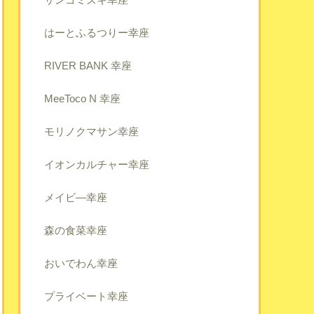
はーとふるつりー幸座
RIVER BANK 幸座
MeeToco N 幸座
モリノクマサン幸座
イオンカルチャー幸座
メイビ―幸座
森の食菜幸座
おいでわん幸座
プライベート幸座