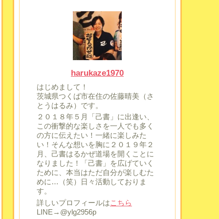
harukaze1970
はじめまして！
茨城県つくば市在住の佐藤晴美（さ
とうはるみ）です。
２０１８年５月「己書」に出逢い、
この衝撃的な楽しさを一人でも多く
の方に伝えたい！一緒に楽しみた
い！そんな想いを胸に２０１９年２
月、己書はるかぜ道場を開くことに
なりました！「己書」を広げていく
ために、本当はただ自分が楽しむた
めに…（笑）日々活動しておりま
す。
詳しいプロフィールは
こちら
LINE→@ylg2956p