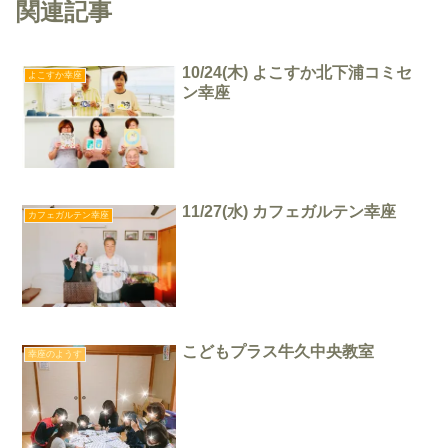
関連記事
10/24(木) よこすか北下浦コミセ
よこすか幸座
ン幸座
11/27(水) カフェガルテン幸座
カフェガルテン幸座
こどもプラス牛久中央教室
幸座のようす