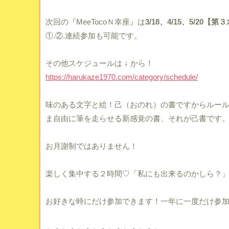
次回の『MeeTocoＮ幸座』は
3/18、4/15、5/20
①.②.連続参加も可能です。
その他スケジュールは ↓ から！
https://harukaze1970.com/category/schedule/
味のある文字と絵！己（おのれ）の書ですからルー
ま自由に筆を走らせる新感覚の書、それが己書です
お月謝制ではありません！
楽しく集中する２時間♡「私にも出来るのかしら？
お好きな時にだけ参加できます！一年に一度だけ参
～・～・～・～・～・～・～・～