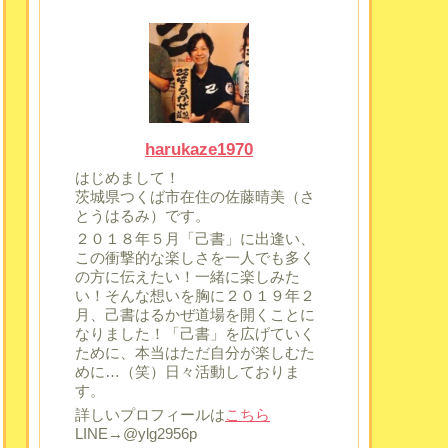
harukaze1970
はじめまして！
茨城県つくば市在住の佐藤晴美（さ
とうはるみ）です。
２０１８年５月「己書」に出逢い、
この衝撃的な楽しさを一人でも多く
の方に伝えたい！一緒に楽しみた
い！そんな想いを胸に２０１９年２
月、己書はるかぜ道場を開くことに
なりました！「己書」を広げていく
ために、本当はただ自分が楽しむた
めに…（笑）日々活動しておりま
す。
詳しいプロフィールは
こちら
LINE→@ylg2956p