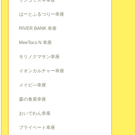
はーとふるつりー幸座
RIVER BANK 幸座
MeeToco N 幸座
モリノクマサン幸座
イオンカルチャー幸座
メイビ―幸座
森の食菜幸座
おいでわん幸座
プライベート幸座