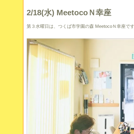
2/18(水) MeetocoＮ幸座
第３水曜日は、つくば市学園の森 MeetocoＮ幸