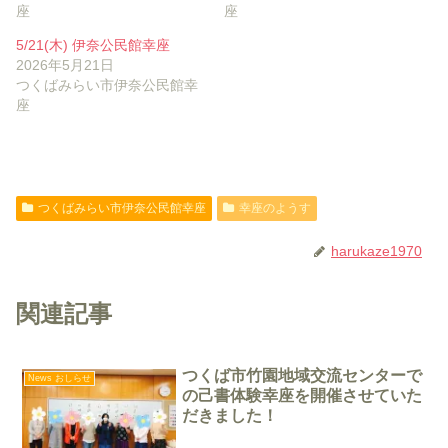
座
座
5/21(木) 伊奈公民館幸座
2026年5月21日
つくばみらい市伊奈公民館幸
座
つくばみらい市伊奈公民館幸座
幸座のようす
harukaze1970
関連記事
つくば市竹園地域交流センターで
News おしらせ
の己書体験幸座を開催させていた
だきました！