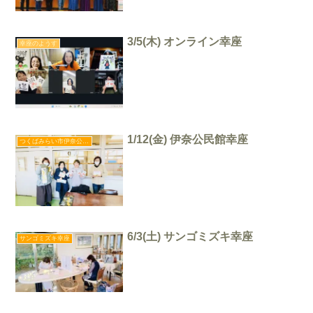
3/5(木) オンライン幸座
幸座のようす
1/12(金) 伊奈公民館幸座
つくばみらい市伊奈公民館幸座
6/3(土) サンゴミズキ幸座
サンゴミズキ幸座