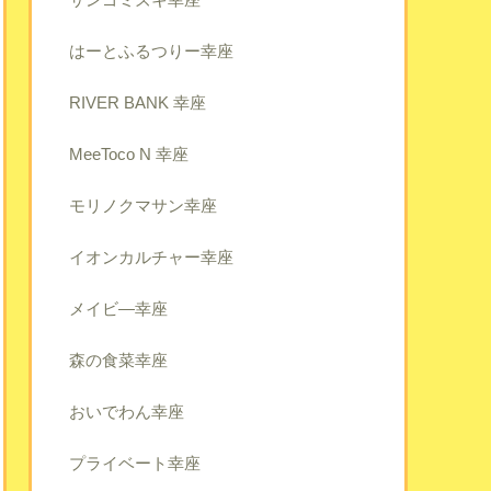
はーとふるつりー幸座
RIVER BANK 幸座
MeeToco N 幸座
モリノクマサン幸座
イオンカルチャー幸座
メイビ―幸座
森の食菜幸座
おいでわん幸座
プライベート幸座