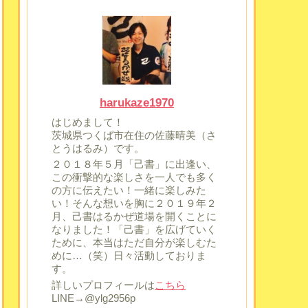
harukaze1970
はじめまして！
茨城県つくば市在住の佐藤晴美（さ
とうはるみ）です。
２０１８年５月「己書」に出逢い、
この衝撃的な楽しさを一人でも多く
の方に伝えたい！一緒に楽しみた
い！そんな想いを胸に２０１９年２
月、己書はるかぜ道場を開くことに
なりました！「己書」を広げていく
ために、本当はただ自分が楽しむた
めに…（笑）日々活動しておりま
す。
詳しいプロフィールは
こちら
LINE→@ylg2956p