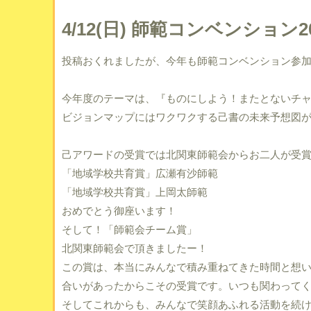
4/12(日) 師範コンベンション2
投稿おくれましたが、今年も師範コンベンション参
今年度のテーマは、『ものにしよう！またとないチ
ビジョンマップにはワクワクする己書の未来予想図
己アワードの受賞では北関東師範会からお二人が受
「地域学校共育賞」広瀬有沙師範
「地域学校共育賞」上岡太師範
おめでとう御座います！
そして！「師範会チーム賞」
北関東師範会で頂きましたー！
この賞は、本当にみんなで積み重ねてきた時間と想
合いがあったからこその受賞です。いつも関わって
そしてこれからも、みんなで笑顔あふれる活動を続