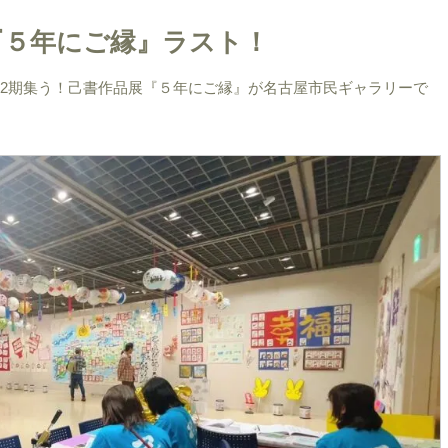
集う『５年にご縁』ラスト！
)まで、22期集う！己書作品展『５年にご縁』が名古屋市民ギャラリーで