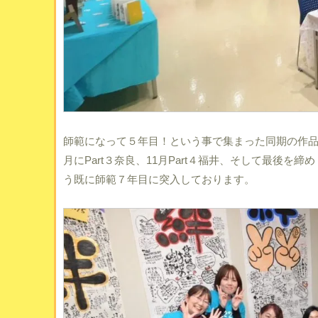
師範になって５年目！という事で集まった同期の作品展。202
月にPart３奈良、11月Part４福井、そして最後を
う既に師範７年目に突入しております。