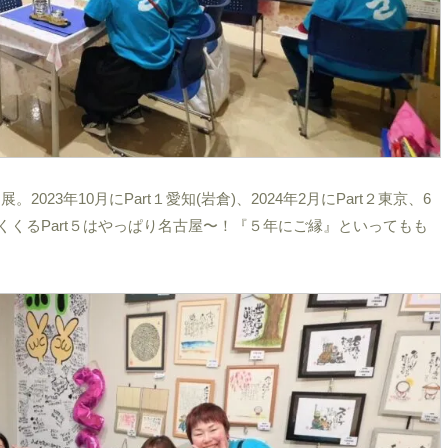
3年10月にPart１愛知(岩倉)、2024年2月にPart２東京、6
締めくくるPart５はやっぱり名古屋〜！『５年にご縁』といってもも