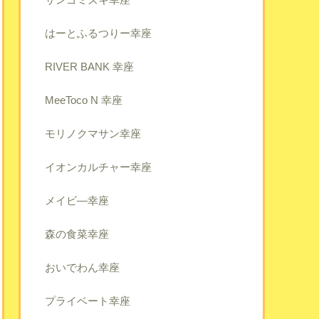
はーとふるつりー幸座
RIVER BANK 幸座
MeeToco N 幸座
モリノクマサン幸座
イオンカルチャー幸座
メイビ―幸座
森の食菜幸座
おいでわん幸座
プライベート幸座