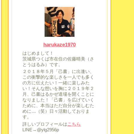
harukaze1970
はじめまして！
茨城県つくば市在住の佐藤晴美（さ
とうはるみ）です。
２０１８年５月「己書」に出逢い、
この衝撃的な楽しさを一人でも多く
の方に伝えたい！一緒に楽しみた
い！そんな想いを胸に２０１９年２
月、己書はるかぜ道場を開くことに
なりました！「己書」を広げていく
ために、本当はただ自分が楽しむた
めに…（笑）日々活動しておりま
す。
詳しいプロフィールは
こちら
LINE→@ylg2956p