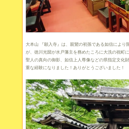
大本山 『願入寺』は、親鸞の初孫である如信により
が、徳川光圀が水戸藩主を務めたころに大洗の祝町
聖人の真向の御影、如信上人尊像などの県指定文化
重な経験になりました！ありがとうございました！