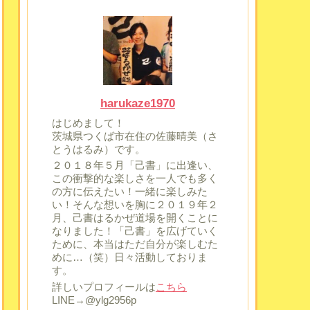
harukaze1970
はじめまして！
茨城県つくば市在住の佐藤晴美（さ
とうはるみ）です。
２０１８年５月「己書」に出逢い、
この衝撃的な楽しさを一人でも多く
の方に伝えたい！一緒に楽しみた
い！そんな想いを胸に２０１９年２
月、己書はるかぜ道場を開くことに
なりました！「己書」を広げていく
ために、本当はただ自分が楽しむた
めに…（笑）日々活動しておりま
す。
詳しいプロフィールは
こちら
LINE→@ylg2956p