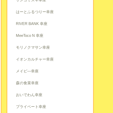
はーとふるつりー幸座
RIVER BANK 幸座
MeeToco N 幸座
モリノクマサン幸座
イオンカルチャー幸座
メイビ―幸座
森の食菜幸座
おいでわん幸座
プライベート幸座