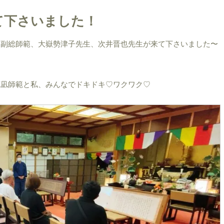
て下さいました！
山副総師範、大嶽勢津子先生、次井晋也先生が来て下さいました〜
花凪師範と私、みんなでドキドキ♡ワクワク♡