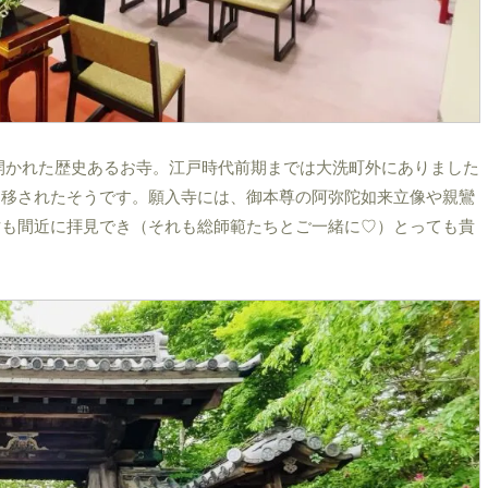
開かれた歴史あるお寺。江戸時代前期までは大洗町外にありました
に移されたそうです。願入寺には、御本尊の阿弥陀如来立像や親鸞
財も間近に拝見でき（それも総師範たちとご一緒に♡）とっても貴