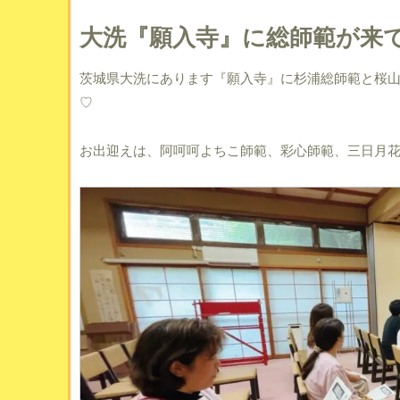
大洗『願入寺』に総師範が来
茨城県大洗にあります『願入寺』に杉浦総師範と桜
♡
お出迎えは、阿呵呵よちこ師範、彩心師範、三日月