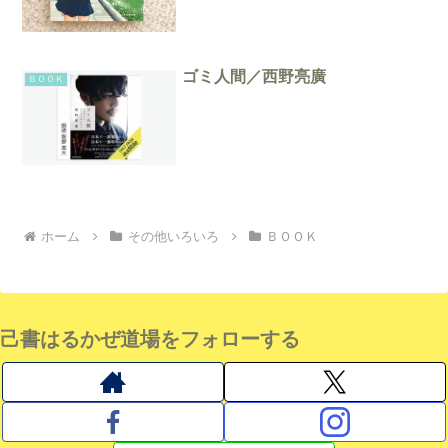
ゴミ人間／西野亮廣
ＢＯＯＫ
ホーム
その他いろいろ
ＢＯＯＫ
己書はるかぜ道場をフォローする