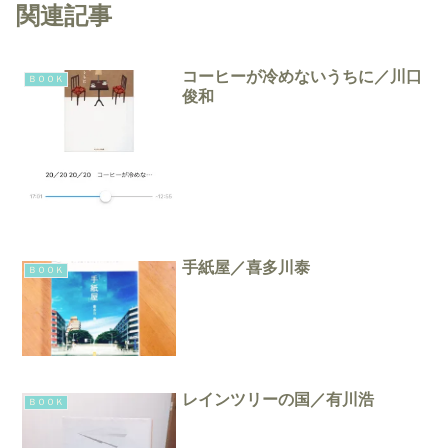
関連記事
コーヒーが冷めないうちに／川口
ＢＯＯＫ
俊和
手紙屋／喜多川泰
ＢＯＯＫ
レインツリーの国／有川浩
ＢＯＯＫ